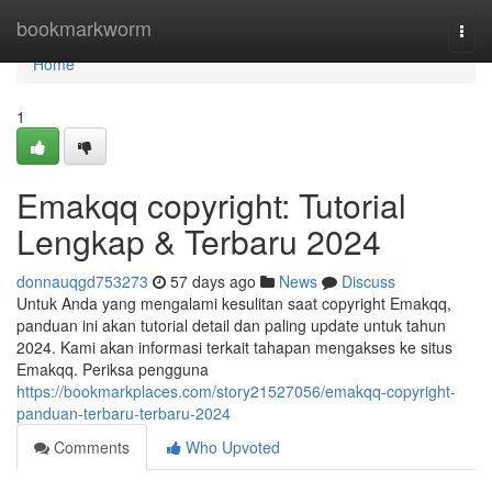
Home
bookmarkworm
Togg
navi
Home
1
Emakqq copyright: Tutorial
Lengkap & Terbaru 2024
donnauqgd753273
57 days ago
News
Discuss
Untuk Anda yang mengalami kesulitan saat copyright Emakqq,
panduan ini akan tutorial detail dan paling update untuk tahun
2024. Kami akan informasi terkait tahapan mengakses ke situs
Emakqq. Periksa pengguna
https://bookmarkplaces.com/story21527056/emakqq-copyright-
panduan-terbaru-terbaru-2024
Comments
Who Upvoted