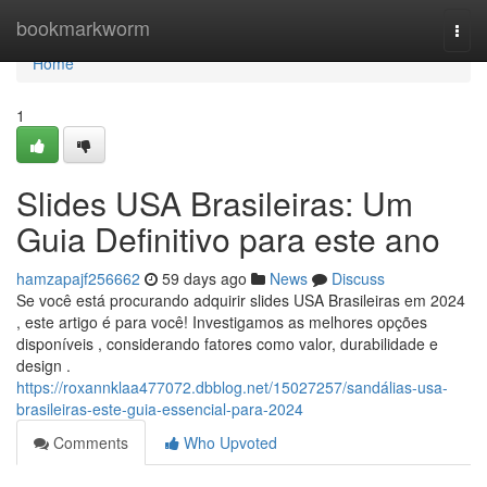
Home
bookmarkworm
Togg
navi
Home
1
Slides USA Brasileiras: Um
Guia Definitivo para este ano
hamzapajf256662
59 days ago
News
Discuss
Se você está procurando adquirir slides USA Brasileiras em 2024
, este artigo é para você! Investigamos as melhores opções
disponíveis , considerando fatores como valor, durabilidade e
design .
https://roxannklaa477072.dbblog.net/15027257/sandálias-usa-
brasileiras-este-guia-essencial-para-2024
Comments
Who Upvoted