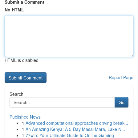
Submit a Comment
No HTML
HTML is disabled
Report Page
Search
Go
Published News
1
Advanced computational approaches driving break...
1
An Amazing Kenya: A 5-Day Masai Mara, Lake N...
1
77win: Your Ultimate Guide to Online Gaming