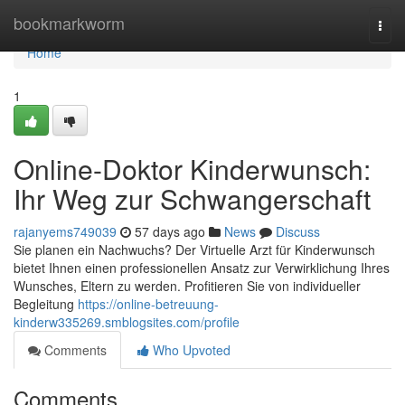
Home
bookmarkworm
Togg
navi
Home
1
Online-Doktor Kinderwunsch:
Ihr Weg zur Schwangerschaft
rajanyems749039
57 days ago
News
Discuss
Sie planen ein Nachwuchs? Der Virtuelle Arzt für Kinderwunsch
bietet Ihnen einen professionellen Ansatz zur Verwirklichung Ihres
Wunsches, Eltern zu werden. Profitieren Sie von individueller
Begleitung
https://online-betreuung-
kinderw335269.smblogsites.com/profile
Comments
Who Upvoted
Comments