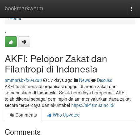
Home
bookmarkworm
Togg
navi
Home
1
AKFI: Pelopor Zakat dan
Filantropi di Indonesia
ammarsbxf204298
57 days ago
News
Discuss
AKFI telah menjadi organisasi unggul di arena zakat dan
kemanusiaan di Indonesia. Sejak berdirinya beroperasi, AKFI
telah dikenal sebagai pemimpin dalam menyalurkan dana zakat
secara terpercaya dan akuntabel
https://akfismua.ac.id/
Comments
Who Upvoted
Comments