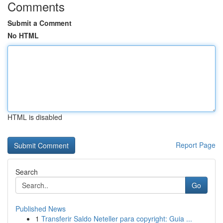
Comments
Submit a Comment
No HTML
HTML is disabled
Report Page
Search
Go
Published News
1
Transferir Saldo Neteller para copyright: Guia ...