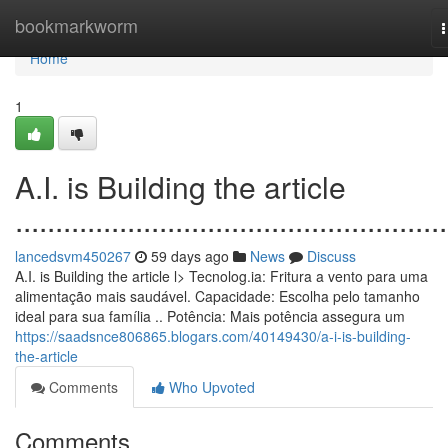
Home
bookmarkworm
n
Home
1
A.I. is Building the article
......................................................
lancedsvm450267
59 days ago
News
Discuss
A.I. is Building the article l> Tecnolog.ia: Fritura a vento para uma
alimentação mais saudável. Capacidade: Escolha pelo tamanho
ideal para sua família .. Potência: Mais potência assegura um
https://saadsnce806865.blogars.com/40149430/a-i-is-building-
the-article
Comments
Who Upvoted
Comments