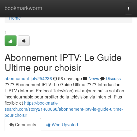
Home
bookmarkworm
Togg
navi
Home
1
Abonnement IPTV: Le Guide
Ultime pour choisir
abonnement-iptv254236
56 days ago
News
Discuss
???? Abonnement IPTV : Le Guide Ultime ???? Introduction
L’IPTV (Internet Protocol Television) est aujourd’hui la solution
incontournable pour profiter de la télévision via Internet. Plus
flexible et
https://bookmark-
search.com/story21460868/abonnement-iptv-le-guide-ultime-
pour-choisir
Comments
Who Upvoted