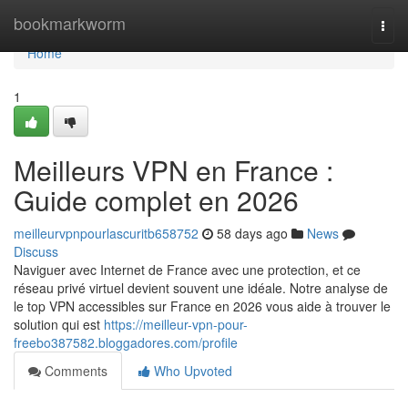
Home
bookmarkworm
Togg
navi
Home
1
Meilleurs VPN en France :
Guide complet en 2026
meilleurvpnpourlascuritb658752
58 days ago
News
Discuss
Naviguer avec Internet de France avec une protection, et ce
réseau privé virtuel devient souvent une idéale. Notre analyse de
le top VPN accessibles sur France en 2026 vous aide à trouver le
solution qui est
https://meilleur-vpn-pour-
freebo387582.bloggadores.com/profile
Comments
Who Upvoted