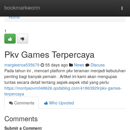
Home
bookmarkworm
Togg
navi
Home
1
Pkv Games Terpercaya
margieeroa535679
55 days ago
News
Discuss
Pada tahun ini , mencari platform pkv teraman menjadi kebutuhan
penting bagi banyak pemain . Artikel ini kami akan mengupas
tuntas secara detail tentang aspek-aspek vital yang perlu
https://montyaovm048626.qodsblog.com/41863929/pkv-games-
terpercaya
Comments
Who Upvoted
Comments
Submit a Comment