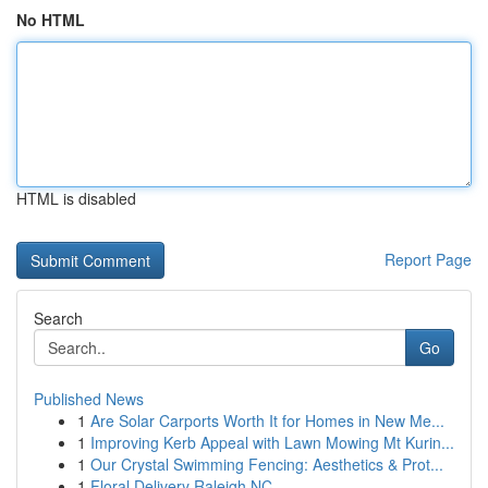
No HTML
HTML is disabled
Report Page
Search
Go
Published News
1
Are Solar Carports Worth It for Homes in New Me...
1
Improving Kerb Appeal with Lawn Mowing Mt Kurin...
1
Our Crystal Swimming Fencing: Aesthetics & Prot...
1
Floral Delivery Raleigh NC