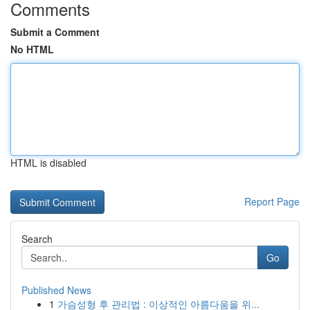
Comments
Submit a Comment
No HTML
HTML is disabled
Report Page
Search
Go
Published News
1
가슴성형 후 관리법 : 이상적인 아름다움을 위...