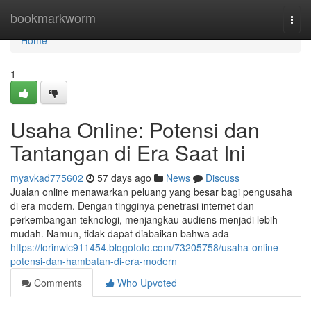
Home
bookmarkworm
Togg
navi
Home
1
Usaha Online: Potensi dan
Tantangan di Era Saat Ini
myavkad775602
57 days ago
News
Discuss
Jualan online menawarkan peluang yang besar bagi pengusaha
di era modern. Dengan tingginya penetrasi internet dan
perkembangan teknologi, menjangkau audiens menjadi lebih
mudah. Namun, tidak dapat diabaikan bahwa ada
https://lorinwlc911454.blogofoto.com/73205758/usaha-online-
potensi-dan-hambatan-di-era-modern
Comments
Who Upvoted