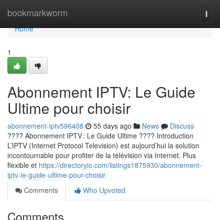
Home
bookmarkworm
Togg
navi
Home
1
Abonnement IPTV: Le Guide
Ultime pour choisir
abonnement-iptv596408
55 days ago
News
Discuss
???? Abonnement IPTV : Le Guide Ultime ???? Introduction
L’IPTV (Internet Protocol Television) est aujourd’hui la solution
incontournable pour profiter de la télévision via Internet. Plus
flexible et
https://directoryio.com/listings1875930/abonnement-
iptv-le-guide-ultime-pour-choisir
Comments
Who Upvoted
Comments