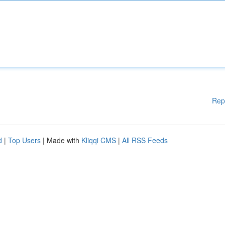
Rep
d
|
Top Users
| Made with
Kliqqi CMS
|
All RSS Feeds