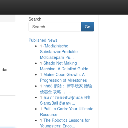
Search
Go
Published News
1
{Medizinische
SubstanzenProdukte
Mdiclazepam-Pu...
1
Shade Net Making
Machine: A Detailed Guide
, dan
1
Maine Coon Growth: A
Progression of Milestones
1
hh88 網站： 新手玩家 體驗
優惠金 攻略 ， ...
1
ชม การแข่งขันฟุตบอล ฟรี! !
Siam2Ball อัพเดท ...
1
Puff La Carts: Your Ultimate
Resource
1
The Robotics Lessons for
Youngsters: Enco...