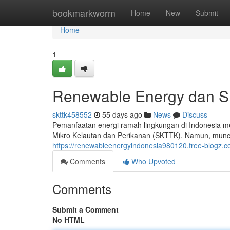
Home
bookmarkworm
Home
New
Submit
Home
1
Renewable Energy dan SK
skttk458552
55 days ago
News
Discuss
Pemanfaatan energi ramah lingkungan di Indonesia me
Mikro Kelautan dan Perikanan (SKTTK). Namun, muncul 
https://renewableenergyindonesia980120.free-blogz.c
Comments
Who Upvoted
Comments
Submit a Comment
No HTML