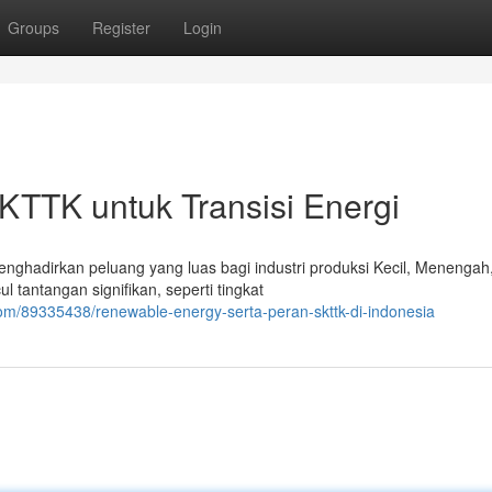
Groups
Register
Login
TTK untuk Transisi Energi
nghadirkan peluang yang luas bagi industri produksi Kecil, Menengah
tantangan signifikan, seperti tingkat
om/89335438/renewable-energy-serta-peran-skttk-di-indonesia