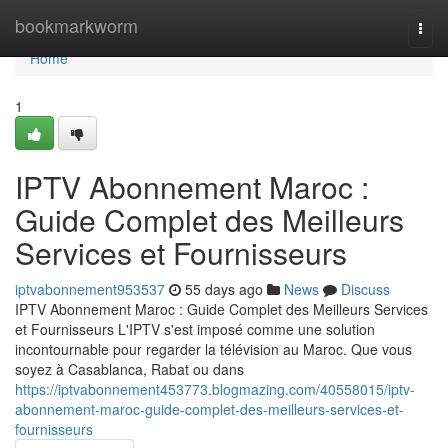
Home
bookmarkworm
Togg
navi
Home
1
IPTV Abonnement Maroc :
Guide Complet des Meilleurs
Services et Fournisseurs
iptvabonnement953537
55 days ago
News
Discuss
IPTV Abonnement Maroc : Guide Complet des Meilleurs Services
et Fournisseurs L'IPTV s'est imposé comme une solution
incontournable pour regarder la télévision au Maroc. Que vous
soyez à Casablanca, Rabat ou dans
https://iptvabonnement453773.blogmazing.com/40558015/iptv-
abonnement-maroc-guide-complet-des-meilleurs-services-et-
fournisseurs