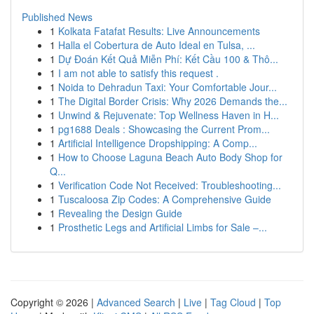
Published News
1
Kolkata Fatafat Results: Live Announcements
1
Halla el Cobertura de Auto Ideal en Tulsa, ...
1
Dự Đoán Kết Quả Miễn Phí: Kết Cầu 100 & Thô...
1
I am not able to satisfy this request .
1
Noida to Dehradun Taxi: Your Comfortable Jour...
1
The Digital Border Crisis: Why 2026 Demands the...
1
Unwind & Rejuvenate: Top Wellness Haven in H...
1
pg1688 Deals : Showcasing the Current Prom...
1
Artificial Intelligence Dropshipping: A Comp...
1
How to Choose Laguna Beach Auto Body Shop for
Q...
1
Verification Code Not Received: Troubleshooting...
1
Tuscaloosa Zip Codes: A Comprehensive Guide
1
Revealing the Design Guide
1
Prosthetic Legs and Artificial Limbs for Sale –...
Copyright © 2026 |
Advanced Search
|
Live
|
Tag Cloud
|
Top