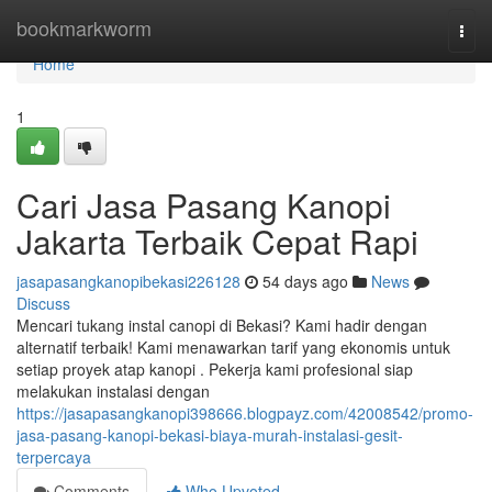
Home
bookmarkworm
Togg
navi
Home
1
Cari Jasa Pasang Kanopi
Jakarta Terbaik Cepat Rapi
jasapasangkanopibekasi226128
54 days ago
News
Discuss
Mencari tukang instal canopi di Bekasi? Kami hadir dengan
alternatif terbaik! Kami menawarkan tarif yang ekonomis untuk
setiap proyek atap kanopi . Pekerja kami profesional siap
melakukan instalasi dengan
https://jasapasangkanopi398666.blogpayz.com/42008542/promo-
jasa-pasang-kanopi-bekasi-biaya-murah-instalasi-gesit-
terpercaya
Comments
Who Upvoted