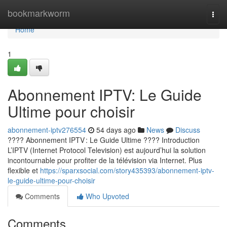
Home
bookmarkworm
Togg
navi
Home
1
Abonnement IPTV: Le Guide
Ultime pour choisir
abonnement-iptv276554
54 days ago
News
Discuss
???? Abonnement IPTV : Le Guide Ultime ???? Introduction
L’IPTV (Internet Protocol Television) est aujourd’hui la solution
incontournable pour profiter de la télévision via Internet. Plus
flexible et
https://sparxsocial.com/story435393/abonnement-iptv-
le-guide-ultime-pour-choisir
Comments
Who Upvoted
Comments