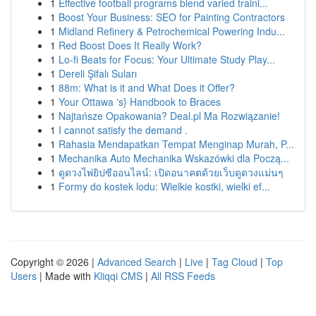
1
Effective football programs blend varied traini...
1
Boost Your Business: SEO for Painting Contractors
1
Midland Refinery & Petrochemical Powering Indu...
1
Red Boost Does It Really Work?
1
Lo-fi Beats for Focus: Your Ultimate Study Play...
1
Dereli Şifalı Suları
1
88m: What is it and What Does it Offer?
1
Your Ottawa 's} Handbook to Braces
1
Najtańsze Opakowania? Deal.pl Ma Rozwiązanie!
1
I cannot satisfy the demand .
1
Rahasia Mendapatkan Tempat Menginap Murah, P...
1
Mechanika Auto Mechanika Wskazówki dla Począ...
1
ดูดวงไพ่ยิปซีออนไลน์: เปิดอนาคตด้วยเว็บดูดวงแม่นๆ
1
Formy do kostek lodu: Wielkie kostki, wielki ef...
Copyright © 2026 |
Advanced Search
|
Live
|
Tag Cloud
|
Top
Users
| Made with
Kliqqi CMS
|
All RSS Feeds