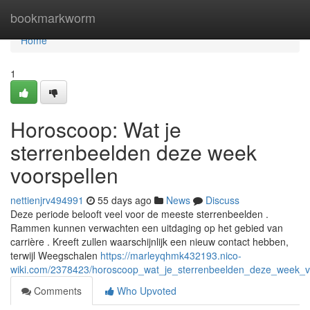
Home
bookmarkworm
Home
1
Horoscoop: Wat je
sterrenbeelden deze week
voorspellen
nettienjrv494991
55 days ago
News
Discuss
Deze periode belooft veel voor de meeste sterrenbeelden .
Rammen kunnen verwachten een uitdaging op het gebied van
carrière . Kreeft zullen waarschijnlijk een nieuw contact hebben,
terwijl Weegschalen
https://marleyqhmk432193.nico-
wiki.com/2378423/horoscoop_wat_je_sterrenbeelden_deze_week_v
Comments
Who Upvoted