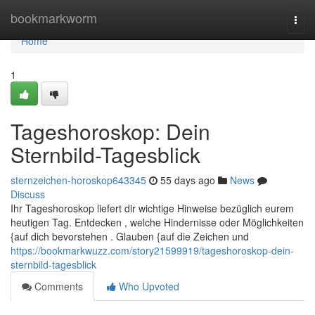
Home
bookmarkworm
Togg
navi
Home
1
Tageshoroskop: Dein
Sternbild-Tagesblick
sternzeichen-horoskop643345
55 days ago
News
Discuss
Ihr Tageshoroskop liefert dir wichtige Hinweise bezüglich eurem
heutigen Tag. Entdecken , welche Hindernisse oder Möglichkeiten
{auf dich bevorstehen . Glauben {auf die Zeichen und
https://bookmarkwuzz.com/story21599919/tageshoroskop-dein-
sternbild-tagesblick
Comments
Who Upvoted