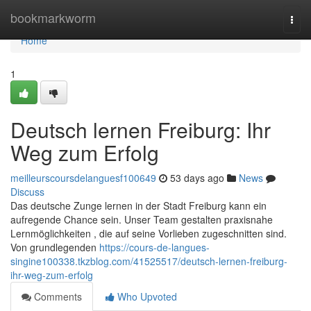
Home
bookmarkworm
Togg
navi
Home
1
Deutsch lernen Freiburg: Ihr
Weg zum Erfolg
meilleurscoursdelanguesf100649
53 days ago
News
Discuss
Das deutsche Zunge lernen in der Stadt Freiburg kann ein
aufregende Chance sein. Unser Team gestalten praxisnahe
Lernmöglichkeiten , die auf seine Vorlieben zugeschnitten sind.
Von grundlegenden
https://cours-de-langues-
singine100338.tkzblog.com/41525517/deutsch-lernen-freiburg-
ihr-weg-zum-erfolg
Comments
Who Upvoted