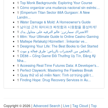
1
Top Monk Backgrounds: Exploring Your Course
1
Cómo organizar una mudanza nacional sin estrés:...
1
{Emperium Titan Sector 88A Gurgaon: A New
Landm...
1
Water Damage & Mold: A Homeowner's Guide
1
남이섬 근처 워터파크 짜릿함과 시원함을 풍성하게!
1
الاشتراك سمارترز: عالم الترفيه على متناول يدك!
1
88m: Your Ultimate Guide to Online Casino Gaming
1
Maltepe Refakatçi Hizmetleri : İmkanlar ve...
1
Designing Your Life: The Best Books to Get Started
1
التخلص من الحشرات بالرياض: طرق فعالة و موث...
1
DE88 – Cổng Game Đổi Thưởng Uy Tín, Đăng Ký
Nha...
1
Accessing Real-Time Futures Data: A Developer's...
1
Perfect Claywork: Mastering the Flawless Break
1
Quay thử xổ số miền Nam: Tình cơ trúng giải t...
1
Finding Hope: Drug Recovery Services in Au...
Copyright © 2026 |
Advanced Search
|
Live
|
Tag Cloud
|
Top