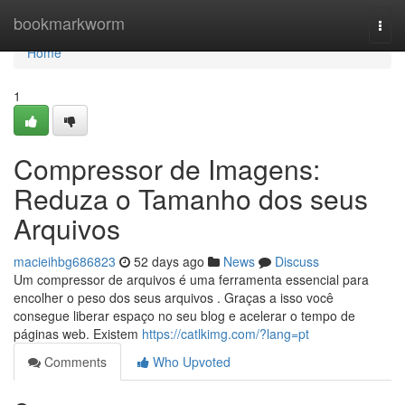
Home
bookmarkworm
Togg
navi
Home
1
Compressor de Imagens:
Reduza o Tamanho dos seus
Arquivos
macieihbg686823
52 days ago
News
Discuss
Um compressor de arquivos é uma ferramenta essencial para
encolher o peso dos seus arquivos . Graças a isso você
consegue liberar espaço no seu blog e acelerar o tempo de
páginas web. Existem
https://catlkimg.com/?lang=pt
Comments
Who Upvoted