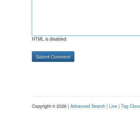
HTML is disabled
Copyright © 2026 |
Advanced Search
|
Live
|
Tag Clou