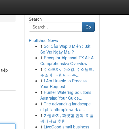
Search
Go
Published News
1
Soi Cầu Wap 3 Miền : Bắt
Số Vip Ngày Mai ?
1
Receptor Alphasat TX AI: A
Comprehensive Overview
1
주소모아, 주소킹, 주소월드,
 tiếp
주소야: 대한민국 주...
1
I Am Unable to Process
Your Request
1
Hunter Watering Solutions
Australia: Your Guide...
1
The advancing landscape
of philanthropic work a...
1
가평빠지, 짜릿함 만끽! 여름
워터파크 추천
1
LiveGood small business