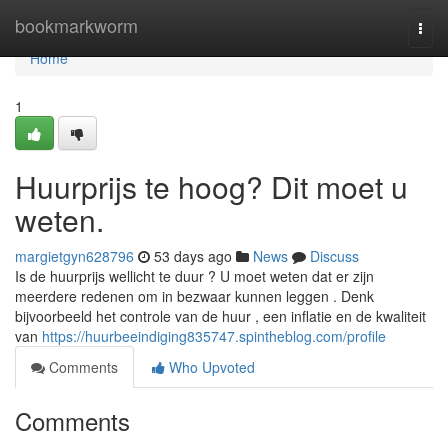
Home
bookmarkworm
Togg
navi
Home
1
Huurprijs te hoog? Dit moet u
weten.
margietgyn628796
53 days ago
News
Discuss
Is de huurprijs wellicht te duur ? U moet weten dat er zijn
meerdere redenen om in bezwaar kunnen leggen . Denk
bijvoorbeeld het controle van de huur , een inflatie en de kwaliteit
van
https://huurbeeindiging835747.spintheblog.com/profile
Comments
Who Upvoted
Comments