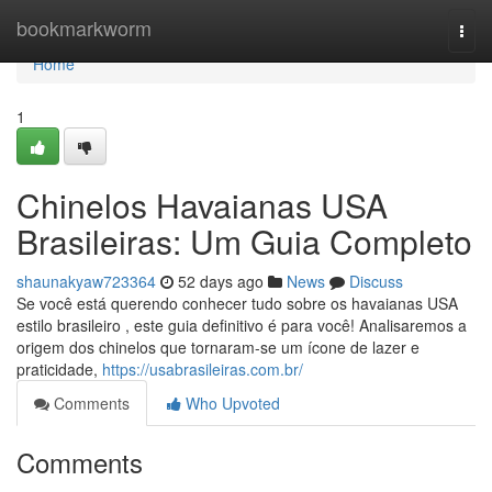
Home
bookmarkworm
Togg
navi
Home
1
Chinelos Havaianas USA
Brasileiras: Um Guia Completo
shaunakyaw723364
52 days ago
News
Discuss
Se você está querendo conhecer tudo sobre os havaianas USA
estilo brasileiro , este guia definitivo é para você! Analisaremos a
origem dos chinelos que tornaram-se um ícone de lazer e
praticidade,
https://usabrasileiras.com.br/
Comments
Who Upvoted
Comments