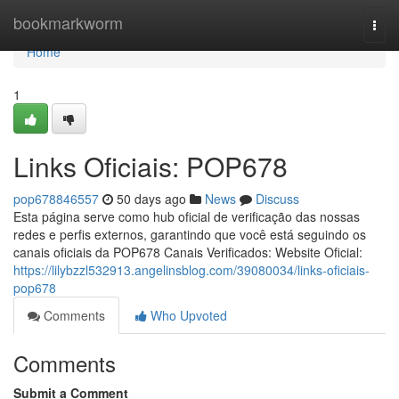
Home
bookmarkworm
Togg
navi
Home
1
Links Oficiais: POP678
pop678846557
50 days ago
News
Discuss
Esta página serve como hub oficial de verificação das nossas
redes e perfis externos, garantindo que você está seguindo os
canais oficiais da POP678 Canais Verificados: Website Oficial:
https://lilybzzl532913.angelinsblog.com/39080034/links-oficiais-
pop678
Comments
Who Upvoted
Comments
Submit a Comment