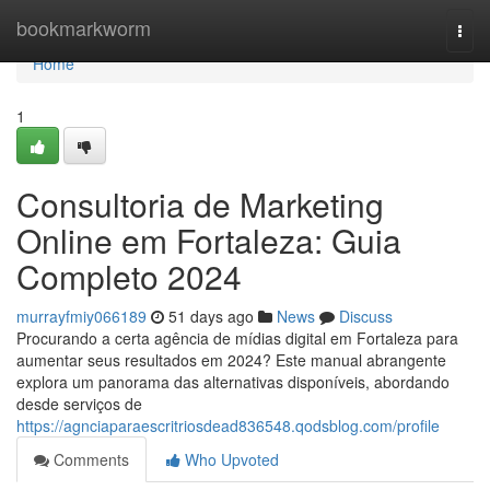
Home
bookmarkworm
Togg
navi
Home
1
Consultoria de Marketing
Online em Fortaleza: Guia
Completo 2024
murrayfmiy066189
51 days ago
News
Discuss
Procurando a certa agência de mídias digital em Fortaleza para
aumentar seus resultados em 2024? Este manual abrangente
explora um panorama das alternativas disponíveis, abordando
desde serviços de
https://agnciaparaescritriosdead836548.qodsblog.com/profile
Comments
Who Upvoted