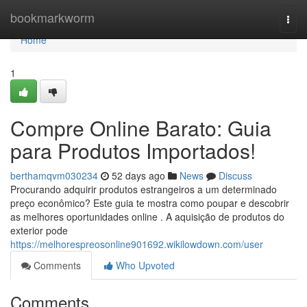
Home
bookmarkworm
Togg
navi
Home
1
Compre Online Barato: Guia
para Produtos Importados!
berthamqvm030234
52 days ago
News
Discuss
Procurando adquirir produtos estrangeiros a um determinado
preço econômico? Este guia te mostra como poupar e descobrir
as melhores oportunidades online . A aquisição de produtos do
exterior pode
https://melhorespreosonline901692.wikilowdown.com/user
Comments
Who Upvoted
Comments