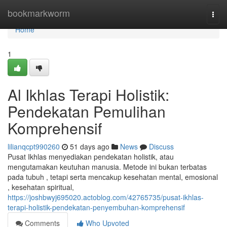
Home
bookmarkworm
Togg
navi
Home
1
Al Ikhlas Terapi Holistik:
Pendekatan Pemulihan
Komprehensif
lilianqcpt990260
51 days ago
News
Discuss
Pusat Ikhlas menyediakan pendekatan holistik, atau
mengutamakan keutuhan manusia. Metode ini bukan terbatas
pada tubuh , tetapi serta mencakup kesehatan mental, emosional
, kesehatan spiritual,
https://joshbwyj695020.actoblog.com/42765735/pusat-ikhlas-
terapi-holistik-pendekatan-penyembuhan-komprehensif
Comments
Who Upvoted