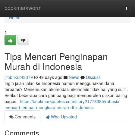
Home
bookmarkworm
Togg
navi
Home
1
Tips Mencari Penginapan
Murah di Indonesia
jimbnkr243379
49 days ago
News
Discuss
Ingin jalan-jalan ke Indonesia namun menggunakan dana
terbatas? Menemukan akomodasi ekonomis tidak hal yang sulit .
Berikut beberapa cara gampang bagi memperoleh diskon paling
bagus .
https://bookmarkquotes.com/story21778385/rahasia-
mencari-tempat-menginap-murah-di-indonesia
Comments
Who Upvoted
Comments