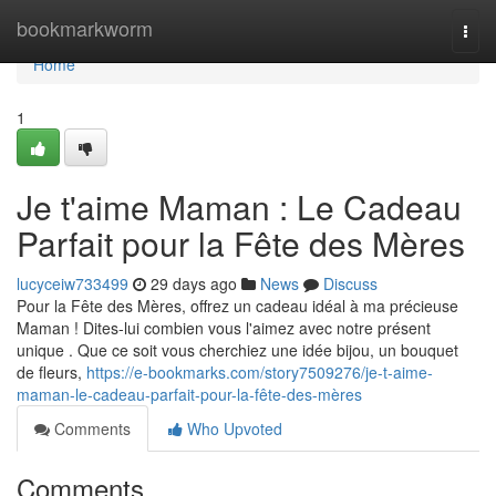
Home
bookmarkworm
Togg
navi
Home
1
Je t'aime Maman : Le Cadeau
Parfait pour la Fête des Mères
lucyceiw733499
29 days ago
News
Discuss
Pour la Fête des Mères, offrez un cadeau idéal à ma précieuse
Maman ! Dites-lui combien vous l'aimez avec notre présent
unique . Que ce soit vous cherchiez une idée bijou, un bouquet
de fleurs,
https://e-bookmarks.com/story7509276/je-t-aime-
maman-le-cadeau-parfait-pour-la-fête-des-mères
Comments
Who Upvoted
Comments