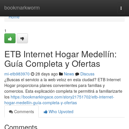
Home
bookmarkworm
Togg
navi
Home
1
ETB Internet Hogar Medellín:
Guía Completa y Ofertas
mi-etb983970
28 days ago
News
Discuss
¿Buscas el servicio a la web veloz en esta ciudad? ETB Internet
Hogar proporciona planes convenientes para familias y
comercios. Esta explicación completa te permitirá a familiarizarte
los
https://bookmarkingace.com/story21751702/etb-internet-
hogar-medellín-guía-completa-y-ofertas
Comments
Who Upvoted
Comments