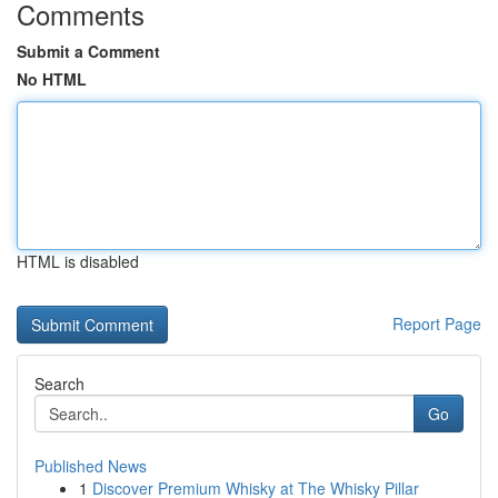
Comments
Submit a Comment
No HTML
HTML is disabled
Report Page
Search
Go
Published News
1
Discover Premium Whisky at The Whisky Pillar