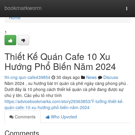
Home
bookmarkworm
Togg
navi
Home
1
Thiết Kế Quán Cafe 10 Xu
Hướng Phổ Biến Năm 2024
thi-cng-qun-cafe439854
30 days ago
News
Discuss
Năm 2024 , xu hướng bài trí quán cà phê ngày càng phong phú .
Dưới đây là 10 phong cách thiết kế quán cà phê đang được sự
chú ý lớn. Các yếu tố như tính
https://advicebookmarks.com/story29363853/Ý-tưởng-thiết-kế-
quán-cafe-10-xu-hướng-phổ-biến-năm-2024
Comments
Who Upvoted
Comments