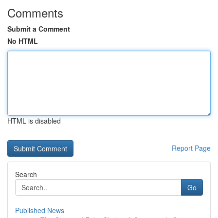
Comments
Submit a Comment
No HTML
HTML is disabled
Report Page
Search
Go
Published News