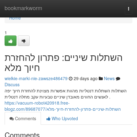
Home
bookmarkworm
Togg
navi
Home
1
השתלות שיניים: פתרון להחזרת
חיוך מלא
wielkie-marki-nie-zawsze486479
29 days ago
News
Discuss
השתלות השתלות דנטליות מהוות אפשרות מצוינת להחזרת חיוך יפה
לאנשים החווים מאובדן שיניים טבעיות עקב מחלה דנטלית .
https://vacuum-robot420918.free-
blogz.com/89687077/השתלות-שיניים-פתרון-להחזרת-חיוך-מלא
Comments
Who Upvoted
Comments